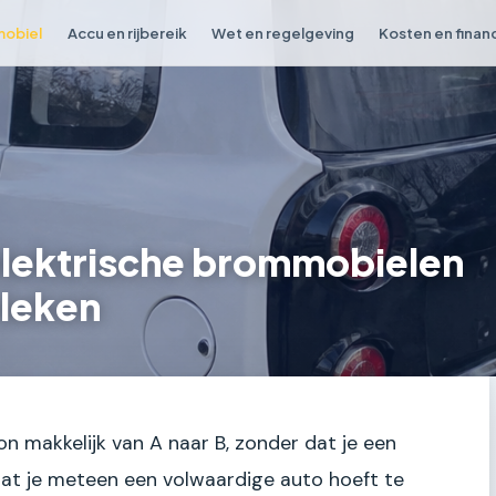
obiel
Accu en rijbereik
Wet en regelgeving
Kosten en finan
 elektrische brommobielen
eleken
on makkelijk van A naar B, zonder dat je een
dat je meteen een volwaardige auto hoeft te