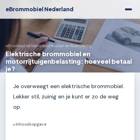
eBrommobiel Nederland
eBrommobiel Nederland
›
Kosten en financiering
Elektrische brommobiel en
motorrijtuigenbelasting: hoeveel betaal
je?
Je overweegt een elektrische brommobiel.
Lekker stil, zuinig en je kunt er zo de weg
op.
Inhoudsopgave
▶