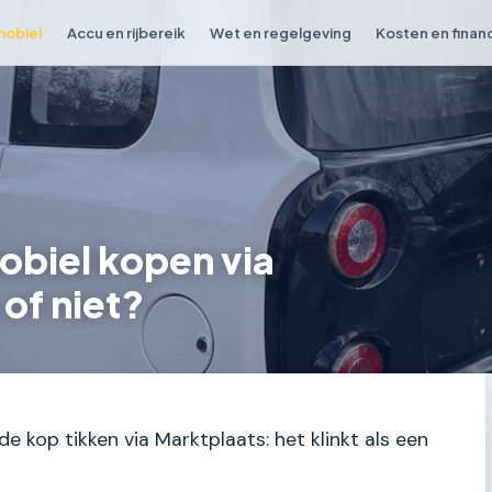
obiel
Accu en rijbereik
Wet en regelgeving
Kosten en finan
obiel kopen via
 of niet?
 kop tikken via Marktplaats: het klinkt als een