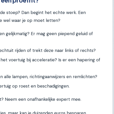
 een proefrit?
op de stoep? Dan begint het echte werk. Een
 je wel waar je op moet letten?
 gelijkmatig? Er mag geen piepend geluid of
chtuit rijden of trekt deze naar links of rechts?
et voertuig bij acceleratie? Is er een hapering of
 alle lampen, richtingaanwijzers en remlichten?
ertuig op roest en beschadigingen.
aat? Neem een onafhankelijke expert mee.
tjes, maar kan je duizenden euros besparen.