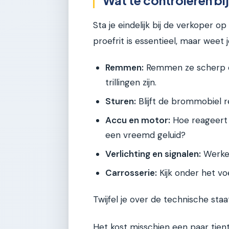
Wat te controleren bij
Sta je eindelijk bij de verkoper 
proefrit is essentieel, maar weet
Remmen:
Remmen ze scherp en
trillingen zijn.
Sturen:
Blijft de brommobiel re
Accu en motor:
Hoe reageert h
een vreemd geluid?
Verlichting en signalen:
Werken
Carrosserie:
Kijk onder het vo
Twijfel je over de technische st
Het kost misschien een paar tien