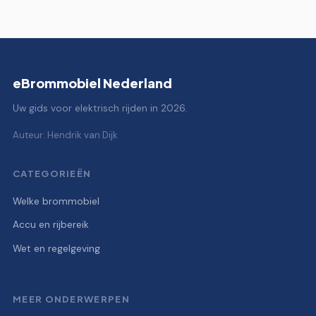
eBrommobiel Nederland
Uw gids voor elektrisch rijden in 2026.
Auteur: Hendrik van Dijk
CATEGORIEËN
Welke brommobiel
Accu en rijbereik
Wet en regelgeving
MEER ONDERWERPEN