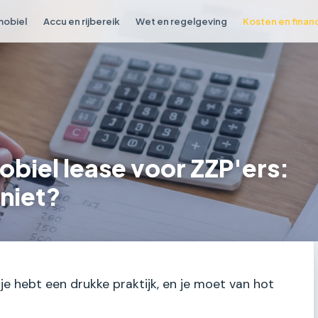
obiel
Accu en rijbereik
Wet en regelgeving
Kosten en finan
biel lease voor ZZP'ers:
 niet?
, je hebt een drukke praktijk, en je moet van hot