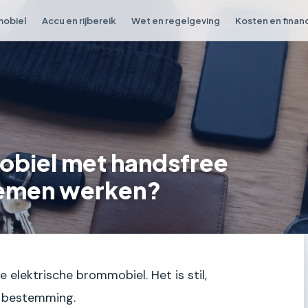
obiel
Accu en rijbereik
Wet en regelgeving
Kosten en finan
obiel met handsfree
temen werken?
je elektrische brommobiel. Het is stil,
e bestemming.