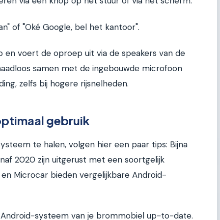
eren via een knop op het stuur of via het scherm.
Jan" of "Oké Google, bel het kantoor".
p en voert de oproep uit via de speakers van de
naadloos samen met de ingebouwde microfoon
ng, zelfs bij hogere rijsnelheden.
optimaal gebruik
steem te halen, volgen hier een paar tips: Bijna
af 2020 zijn uitgerust met een soortgelijk
 en Microcar bieden vergelijkbare Android-
Android-systeem van je brommobiel up-to-date.