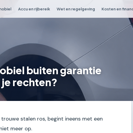
obiel
Accu en rijbereik
Wet en regelgeving
Kosten en finan
biel buiten garantie
 je rechten?
e trouwe stalen ros, begint ineens met een
niet meer op.