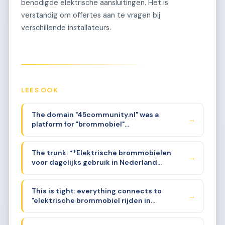
benodigde elektrische aansluitingen. Het is
verstandig om offertes aan te vragen bij
verschillende installateurs.
LEES OOK
The domain "45community.nl" was a
→
platform for "brommobiel"
(microcar/quadricycle) drivers and clubs in
the Netherlands. The "45" refers to the 45
The trunk: **Elektrische brommobielen
km/h speed limit for these vehicles. I need
→
voor dagelijks gebruik in Nederland
to find a sub-sub-niche that goes
(2026)** — specifically the transition from
extremely deep.
combustion to electric microcars for the
This is tight: everything connects to
45 km/h community, with a focus on
→
"elektrische brommobiel rijden in
practical ownership, charging, range,
Nederland" — the 45 km/h electric microcar
legality, and community aspects.
as a daily vehicle. All silos are facets of this